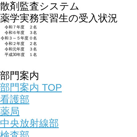
散剤監査システム
薬学実務実習生の受入状況
令和７年度
２名
令和６年度
３名
令和３～５年度
０名
令和２年度
２名
令和元年度
３名
平成30年度
１名
部門案内
部門案内 TOP
看護部
薬局
中央放射線部
検査部