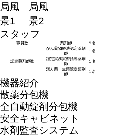
スタッフ
職員数
薬剤師
５名
がん薬物療法認定薬剤
１名
師
認定実務実習指導薬剤
認定薬剤師数
１名
師
漢方薬・生薬認定薬剤
１名
師
機器紹介
散薬分包機
全自動錠剤分包機
安全キャビネット
水剤監査システム