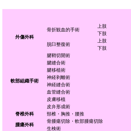
上肢
骨折観血的手術
下肢
外傷外科
上肢
脱臼整復術
下肢
腱鞘切開術
腱縫合術
腱移植術
神経剥離術
軟部組織手術
神経縫合術
血管縫合術
皮膚移植
皮弁形成術
脊椎外科
頸椎・胸推・腰推
骨腫瘍切除・軟部腫瘍切除
腫瘍外科
生検術