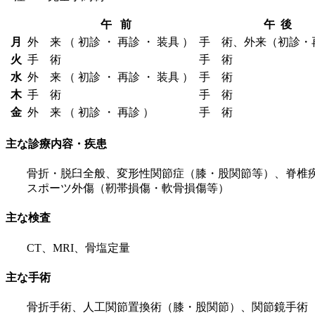
午 前
午 後
月
外 来 （ 初診 ・ 再診 ・ 装具 ）
手 術、外来（初診・
火
手 術
手 術
水
外 来 （ 初診 ・ 再診 ・ 装具 ）
手 術
木
手 術
手 術
金
外 来 （ 初診 ・ 再診 ）
手 術
主な診療内容・疾患
骨折・脱臼全般、変形性関節症（膝・股関節等）、脊椎疾
スポーツ外傷（靭帯損傷・軟骨損傷等）
主な検査
CT、MRI、骨塩定量
主な手術
骨折手術、人工関節置換術（膝・股関節）、関節鏡手術