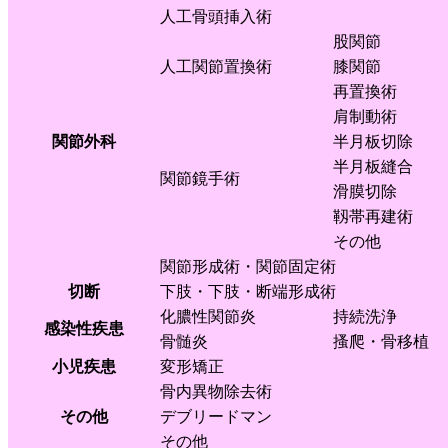
人工骨頭挿入術
股関節
人工関節置換術
膝関節
再置換術
肩制動術
関節外科
半月板切除
半月板縫合
関節鏡手術
滑膜切除
靱帯再建術
その他
関節形成術・関節固定術
切断
下肢・下肢・断端形成術
化膿性関節炎
持続洗浄
感染性疾患
骨髄炎
搔爬・骨移植
小児疾患
変形矯正
骨内異物除去術
その他
デブリードマン
その他