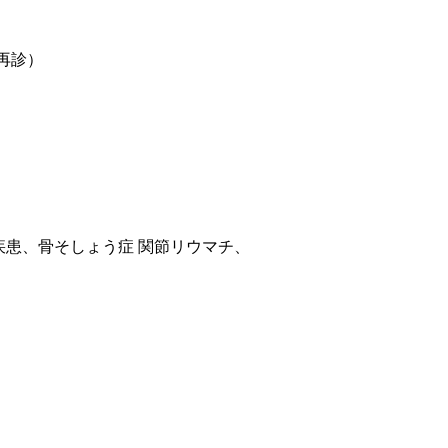
再診）
患、骨そしょう症 関節リウマチ、