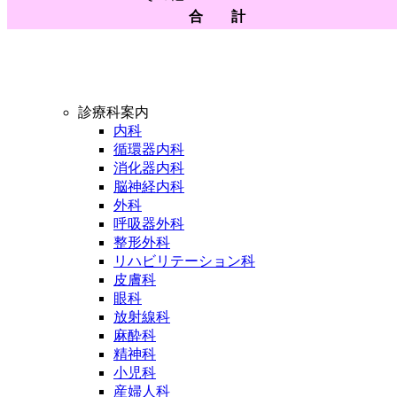
合 計
診療科案内
内科
循環器内科
消化器内科
脳神経内科
外科
呼吸器外科
整形外科
リハビリテーション科
皮膚科
眼科
放射線科
麻酔科
精神科
小児科
産婦人科