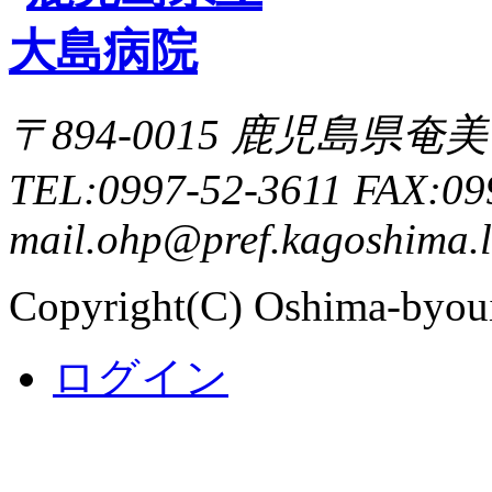
〒894-0015 鹿児島県
TEL:0997-52-3611 FAX:09
mail.ohp@pref.kagoshima.l
Copyright(C) Oshima-byoui
ログイン