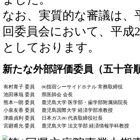
なお、実質的な審議は、
回委員会において、平成
としております。
新たな外部評価委員（五十音
有村青子 委員
㈱指宿シーサイドホテル 常務取締役
池田琢哉 委員
県医師会 会長
熊本一朗 委員
鹿児島大学 医学部・歯学部附属病院長
小泉友香 委員
鹿児島国際大学 経済学部准教授
津曲貞利 委員
日本ガス㈱ 代表取締役社長
宮廻甫允 委員
鹿児島大学 法文学部 経済情報学科教授