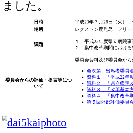
ました。
日時
平成23年７月26日（火） 
場所
レクストン鹿児島 フリー
１ 平成22年度県立病院
議題
２ 集中改革期間におけ
委員会資料及び委員会から
会次第、出席者委員
資料１ 「平成22年
委員会からの評価・提言等につ
資料２ 「県立病院改
いて
資料３ 「改革基本
資料４ 「集中改革
第５回外部評価委員