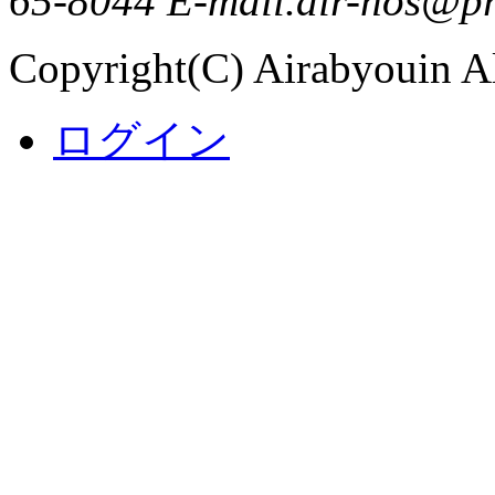
65-8044 E-mail.air-hos@pr
Copyright(C) Airabyouin Al
ログイン