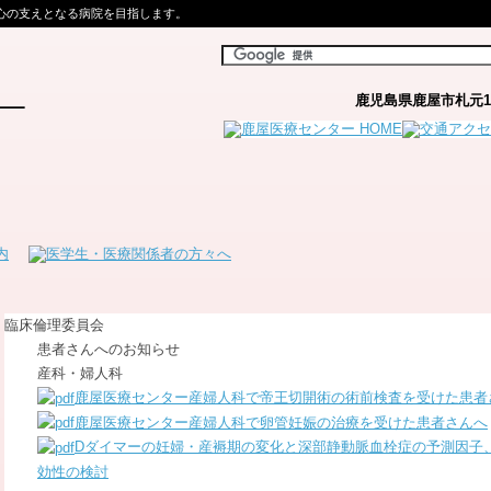
心の支えとなる病院を目指します。
鹿児島県鹿屋市札元1丁
臨床倫理委員会
患者さんへのお知らせ
産科・婦人科
鹿屋医療センター産婦人科で帝王切開術の術前検査を受けた患者
鹿屋医療センター産婦人科で卵管妊娠の治療を受けた患者さんへ
Dダイマーの妊婦・産褥期の変化と深部静動脈血栓症の予測因子
効性の検討