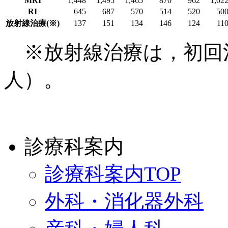
MRI
1,448
1,495
1,465
870
962
1,02
RI
645
687
570
514
520
50
放射線治療(※)
137
151
134
146
124
11
※放射線治療は，初回
人）。
診療科案内
診療科案内TOP
外科・消化器外科