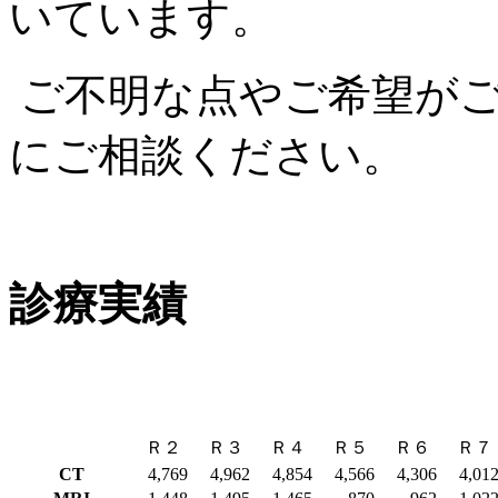
いています。
ご不明な点やご希望が
にご相談ください。
診療実績
Ｒ２
Ｒ３
Ｒ４
Ｒ５
Ｒ６
Ｒ７
CT
4,769
4,962
4,854
4,566
4,306
4,01