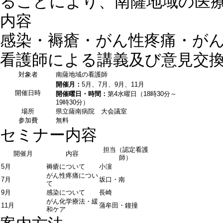
ることにより、南薩地域の医
内容
感染・褥瘡・がん性疼痛・が
看護師による講義及び意見交
対象者
南薩地域の看護師
開催月：
5月、7月、9月、11月
開催日時
開催曜日・時間：
第4水曜日（18時30分～
19時30分）
場所
県立薩南病院 大会議室
参加費
無料
セミナー内容
担当（認定看護
開催月
内容
師）
5月
褥瘡について
小濵
がん性疼痛につい
7月
坂口・南
て
9月
感染について
長崎
がん化学療法・緩
11月
蒲牟田・鐘撞
和ケア