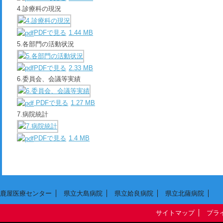
4.診療科の現況
PDFで見る
1.44 MB
5.各部門の活動状況
PDFで見る
2.33 MB
6.委員会、会議等実績
PDFで見る
1.27 MB
7.病院統計
PDFで見る
1.4 MB
鹿屋医療センター
県立大島病院
県立姶良病院
県立北薩病院
サイトマップ
プラ