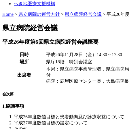
へき地医療支援機構
Home
>
県立病院の運営方針
>
県立病院経営会議
> 平成26
県立病院経営会議
平成26年度第6回県立病院経営会議概要
日時
平成26年11月28日（金）14:30～17:30
場所
県庁18階 特別会議室
本局：県立病院事業管理者，県立病院局
出席者
付
病院：鹿屋医療センター長，大島病院長
会次第
1.協議事項
平成26年度数値目標と患者動向及び診療収益について
平成27年度数値目標の設定について
その他