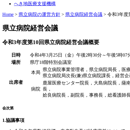
へき地医療支援機構
Home
>
県立病院の運営方針
>
県立病院経営会議
> 令和3年
県立病院経営会議
令和3年度第10回県立病院経営会議概要
日時
令和4年3月25日（金）午後2時30分～午後5時07
場所
県庁18階特別会議室
県立病院事業管理者，県立病院局長，医
本局
県立病院局次長(兼)県立病院課長，経営企
出席者
鹿屋医療センター院長，大島病院長，薩
病院
長，
姶良病院長，副院長，事務長，総看護師
会次第
1.協議事項