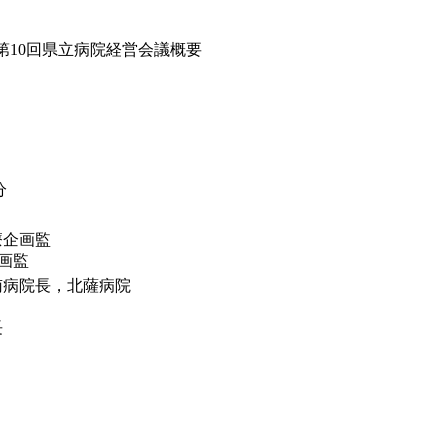
度第10回県立病院経営会議概要
分
療企画監
画監
南病院長，北薩病院
長