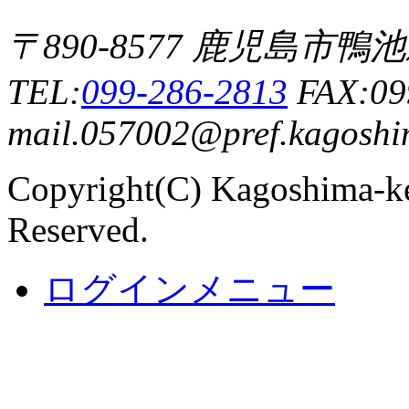
〒890-8577 鹿児島市
TEL:
099-286-2813
FAX:09
mail.057002@pref.kagoshim
Copyright(C) Kagoshima-ke
Reserved.
ログインメニュー