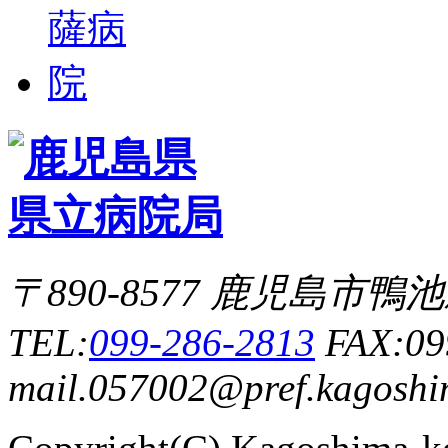
〒890-8577 鹿児島市
TEL:
099-286-2813
FAX:09
mail.057002@pref.kagoshim