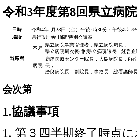
令和3年度第8回県立病
日時
令和4年1月28日（金）午後2時30分～午後4時59
場所
県行政庁舎 18階 特別会議室
県立病院事業管理者，県立病院局長，
本局
県立病院局次長(兼)県立病院課長，経営企
出席者
鹿屋医療センター院長，大島病院長，薩
病院
長，
姶良病院長，副院長，事務長，総看護師
会次第
1.協議事項
第３四半期終了時点に