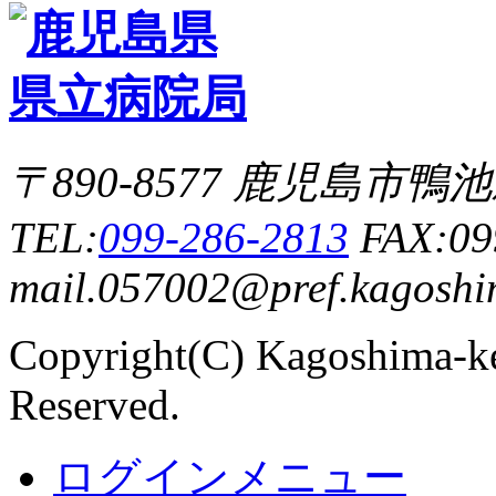
〒890-8577 鹿児島市
TEL:
099-286-2813
FAX:09
mail.057002@pref.kagoshim
Copyright(C) Kagoshima-ke
Reserved.
ログインメニュー