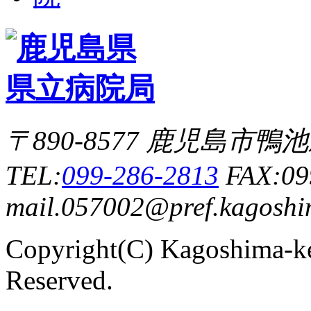
〒890-8577 鹿児島市
TEL:
099-286-2813
FAX:09
mail.057002@pref.kagoshim
Copyright(C) Kagoshima-ke
Reserved.