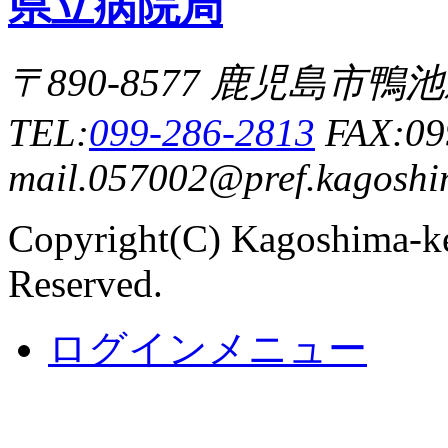
〒890-8577 鹿児島市
TEL:
099-286-2813
FAX:09
mail.057002@pref.kagoshim
Copyright(C) Kagoshima-ke
Reserved.
ログインメニュー