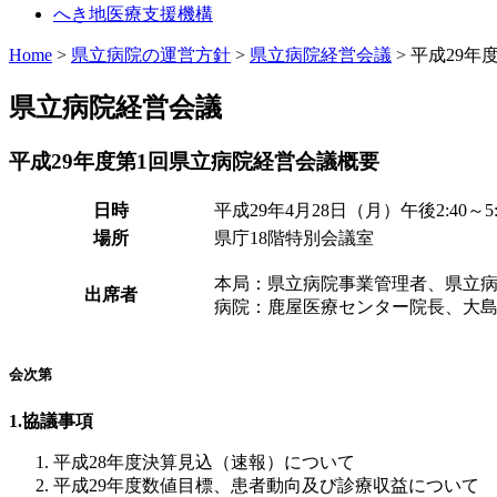
へき地医療支援機構
Home
>
県立病院の運営方針
>
県立病院経営会議
> 平成29
県立病院経営会議
平成29年度第1回県立病院経営会議概要
日時
平成29年4月28日（月）午後2:40～5:
場所
県庁18階特別会議室
本局：県立病院事業管理者、県立病
出席者
病院：鹿屋医療センター院長、大
会次第
1.協議事項
平成28年度決算見込（速報）について
平成29年度数値目標、患者動向及び診療収益について